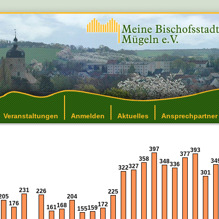
Veranstaltungen
Anmelden
Aktuelles
Ansprechpartner
397
393
377
358
34
348
336
327
322
301
231
226
225
205
204
176
172
168
161
159
155