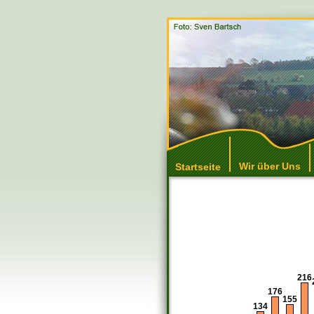
Wir über Uns
Startseite
216
176
155
134