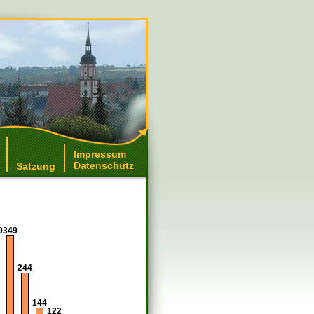
Impressum
Datenschutz
Satzung
9
349
244
144
122