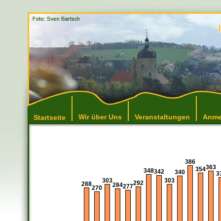
Wir über Uns
Veranstaltungen
Anme
Startseite
386
363
354
348
342
340
3
303
303
292
288
284
277
270