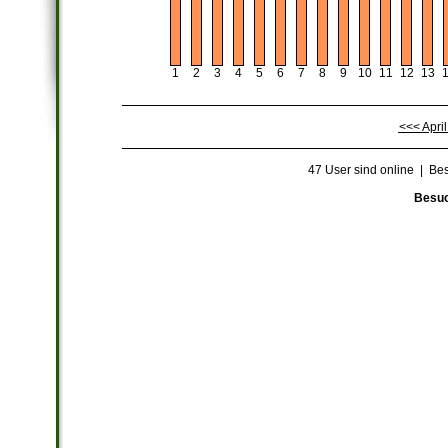
8
2
10
6
11
3
9
5
1
4
12
13
7
<<< Apri
47 User sind online | Be
Besuc