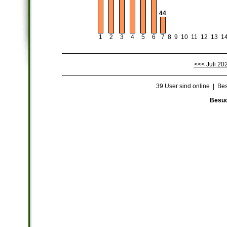
44
5
1
3
6
8
9
10
11
12
13
1
4
7
2
<<< Juli 20
39 User sind online | Be
Besuc