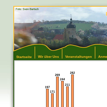
Wir über Uns
Veranstaltungen
Anme
Startseite
282
269
244
211
197
171